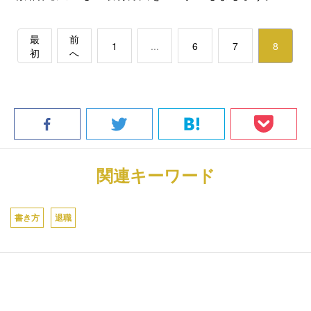
最
前
1
...
6
7
8
初
へ
関連キーワード
書き方
退職