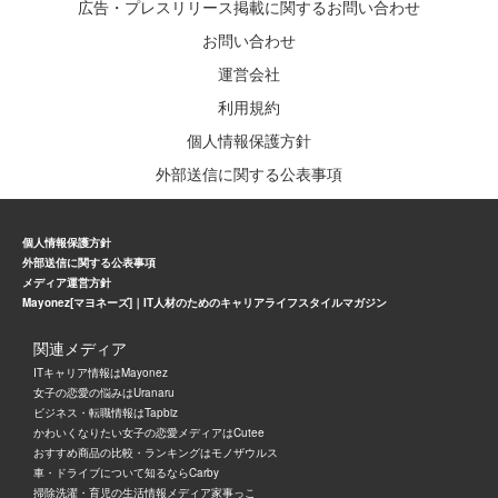
広告・プレスリリース掲載に関するお問い合わせ
お問い合わせ
運営会社
利用規約
個人情報保護方針
外部送信に関する公表事項
個人情報保護方針
外部送信に関する公表事項
メディア運営方針
Mayonez[マヨネーズ]｜IT人材のためのキャリアライフスタイルマガジン
関連メディア
ITキャリア情報はMayonez
女子の恋愛の悩みはUranaru
ビジネス・転職情報はTapbiz
かわいくなりたい女子の恋愛メディアはCutee
おすすめ商品の比較・ランキングはモノザウルス
車・ドライブについて知るならCarby
掃除洗濯・育児の生活情報メディア家事っこ