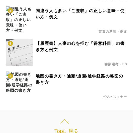
間違う人も多い「ご査収」の正しい意味・使
3
い方・例文
言葉の意味・例文
【履歴書】人事の心を掴む「得意科目」の書
4
き方と例文
書類選考・ES
地図の書き方・通勤/通園/通学経路の略図の
5
書き方
ビジネスマナー
Topに戻る