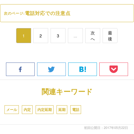
電話対応での注意点
次のページ:
次
最
1
2
3
...
へ
後
関連キーワード
メール
内定
内定延期
延期
電話
初回公開日：2017年05月22日