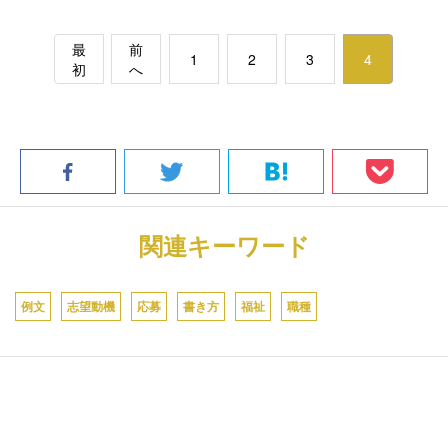
最
前
1
2
3
4
初
へ
関連キーワード
例文
志望動機
応募
書き方
福祉
職種