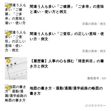
間違う人も多い「ご健勝」「ご多幸」の意味
2
と違い・使い方と例文
言葉の意味・例文
間違う人も多い「ご査収」の正しい意味・使
3
い方・例文
言葉の意味・例文
【履歴書】人事の心を掴む「得意科目」の書
4
き方と例文
書類選考・ES
地図の書き方・通勤/通園/通学経路の略図の
5
書き方
ビジネスマナー