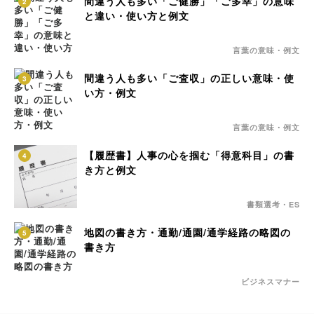
間違う人も多い「ご健勝」「ご多幸」の意味
2
と違い・使い方と例文
言葉の意味・例文
間違う人も多い「ご査収」の正しい意味・使
3
い方・例文
言葉の意味・例文
【履歴書】人事の心を掴む「得意科目」の書
4
き方と例文
書類選考・ES
地図の書き方・通勤/通園/通学経路の略図の
5
書き方
ビジネスマナー