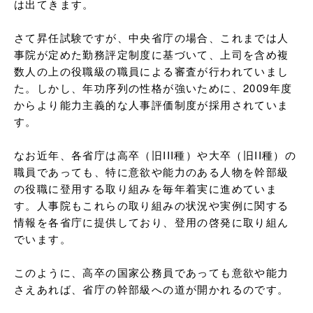
は出てきます。

さて昇任試験ですが、中央省庁の場合、これまでは人
事院が定めた勤務評定制度に基づいて、上司を含め複
数人の上の役職級の職員による審査が行われていまし
た。しかし、年功序列の性格が強いために、2009年度
からより能力主義的な人事評価制度が採用されていま
す。

なお近年、各省庁は高卒（旧III種）や大卒（旧II種）の
職員であっても、特に意欲や能力のある人物を幹部級
の役職に登用する取り組みを毎年着実に進めていま
す。人事院もこれらの取り組みの状況や実例に関する
情報を各省庁に提供しており、登用の啓発に取り組ん
でいます。

このように、高卒の国家公務員であっても意欲や能力
さえあれば、省庁の幹部級への道が開かれるのです。