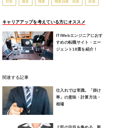
対策
服装
職業
職業訓練 面接
面接
キャリアアップを考えている方にオススメ
IT/Webエンジニアにおす
すめの転職サイト・エー
ジェント18選を紹介！
関連する記事
仕入れでは常識。「掛け
率」の意味・計算方法・
相場
上司の注目を集める、新