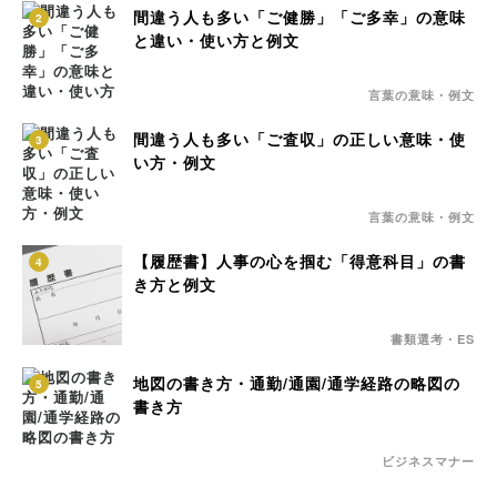
間違う人も多い「ご健勝」「ご多幸」の意味
2
と違い・使い方と例文
言葉の意味・例文
間違う人も多い「ご査収」の正しい意味・使
3
い方・例文
言葉の意味・例文
【履歴書】人事の心を掴む「得意科目」の書
4
き方と例文
書類選考・ES
地図の書き方・通勤/通園/通学経路の略図の
5
書き方
ビジネスマナー