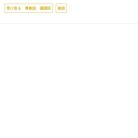
受け取る 尊敬語 謙譲語
敬語