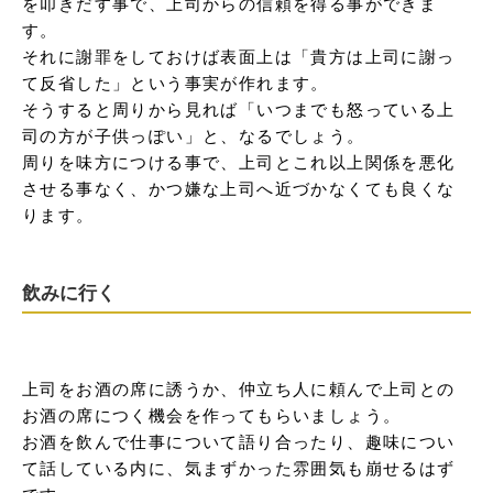
を叩きだす事で、上司からの信頼を得る事ができま
す。

それに謝罪をしておけば表面上は「貴方は上司に謝っ
て反省した」という事実が作れます。

そうすると周りから見れば「いつまでも怒っている上
司の方が子供っぽい」と、なるでしょう。

周りを味方につける事で、上司とこれ以上関係を悪化
させる事なく、かつ嫌な上司へ近づかなくても良くな
ります。
飲みに行く
上司をお酒の席に誘うか、仲立ち人に頼んで上司との
お酒の席につく機会を作ってもらいましょう。

お酒を飲んで仕事について語り合ったり、趣味につい
て話している内に、気まずかった雰囲気も崩せるはず