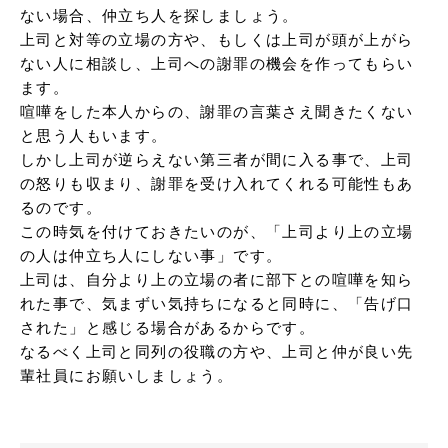
ない場合、仲立ち人を探しましょう。

上司と対等の立場の方や、もしくは上司が頭が上がら
ない人に相談し、上司への謝罪の機会を作ってもらい
ます。

喧嘩をした本人からの、謝罪の言葉さえ聞きたくない
と思う人もいます。

しかし上司が逆らえない第三者が間に入る事で、上司
の怒りも収まり、謝罪を受け入れてくれる可能性もあ
るのです。

この時気を付けておきたいのが、「上司より上の立場
の人は仲立ち人にしない事」です。

上司は、自分より上の立場の者に部下との喧嘩を知ら
れた事で、気まずい気持ちになると同時に、「告げ口
された」と感じる場合があるからです。

なるべく上司と同列の役職の方や、上司と仲が良い先
輩社員にお願いしましょう。