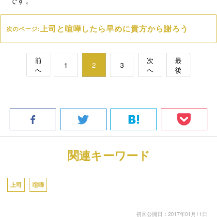
です。
上司と喧嘩したら早めに貴方から謝ろう
次のページ:
前
次
最
1
2
3
へ
へ
後
関連キーワード
上司
喧嘩
初回公開日：2017年01月11日