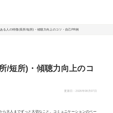
ある人の特徴(長所/短所)・傾聴力向上のコツ・自己PR例
所/短所)・傾聴力向上のコ
更新日：2026年08月07日
から大人までずっと大切なこと。コミュニケーションのベー