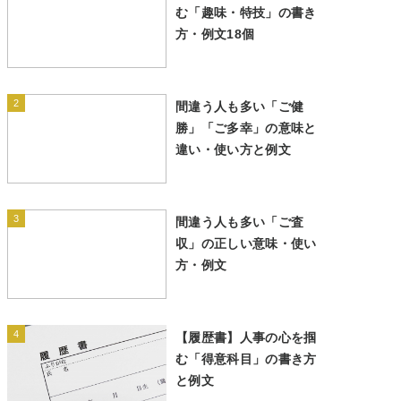
む「趣味・特技」の書き
方・例文18個
2
間違う人も多い「ご健
勝」「ご多幸」の意味と
違い・使い方と例文
3
間違う人も多い「ご査
収」の正しい意味・使い
方・例文
4
【履歴書】人事の心を掴
む「得意科目」の書き方
と例文