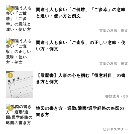
間違う人も多い「ご健勝」「ご多幸」の意味
2
と違い・使い方と例文
言葉の意味・例文
間違う人も多い「ご査収」の正しい意味・使
3
い方・例文
言葉の意味・例文
【履歴書】人事の心を掴む「得意科目」の書
4
き方と例文
書類選考・ES
地図の書き方・通勤/通園/通学経路の略図の
5
書き方
ビジネスマナー