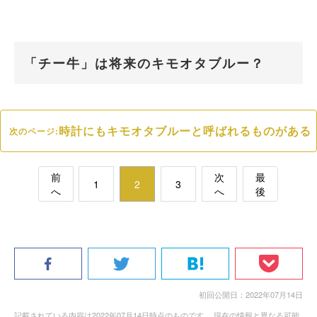
「チー牛」は将来のキモオタブルー？
時計にもキモオタブルーと呼ばれるものがある
次のページ:
前
次
最
1
2
3
へ
へ
後
初回公開日：2022年07月14日
記載されている内容は2022年07月14日時点のものです。 現在の情報と異なる可能