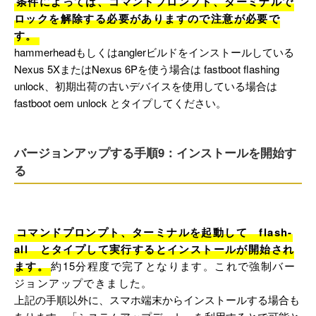
条件によっては、コマンドプロンプト、ターミナルで
ロックを解除する必要がありますので注意が必要で
す。
hammerheadもしくはanglerビルドをインストールしている
Nexus 5XまたはNexus 6Pを使う場合は fastboot flashing
unlock、初期出荷の古いデバイスを使用している場合は
fastboot oem unlock とタイプしてください。
バージョンアップする手順9：インストールを開始す
る
コマンドプロンプト、ターミナルを起動して　flash-
all　とタイプして実行するとインストールが開始され
ます。
約15分程度で完了となります。これで強制バー
ジョンアップできました。
上記の手順以外に、スマホ端末からインストールする場合も