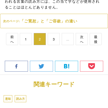
われる言葉の読み方には、この当て字などが使用され
ることはほとんどありません。
「ご寛恕」と「ご容赦」の違い
次のページ:
前
次
最
1
2
3
...
へ
へ
後
関連キーワード
意味
読み方