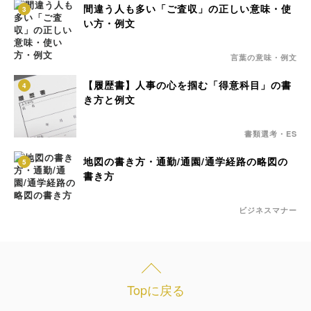
間違う人も多い「ご査収」の正しい意味・使
3
い方・例文
言葉の意味・例文
【履歴書】人事の心を掴む「得意科目」の書
4
き方と例文
書類選考・ES
地図の書き方・通勤/通園/通学経路の略図の
5
書き方
ビジネスマナー
Topに戻る