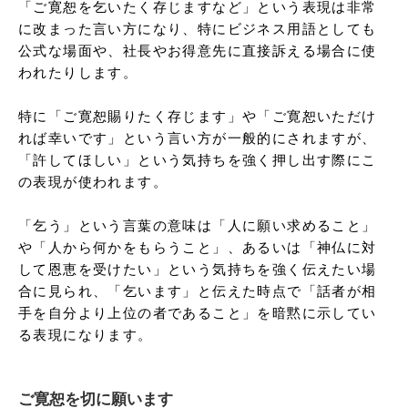
「ご寛恕を乞いたく存じますなど」という表現は非常
に改まった言い方になり、特にビジネス用語としても
公式な場面や、社長やお得意先に直接訴える場合に使
われたりします。

特に「ご寛恕賜りたく存じます」や「ご寛恕いただけ
れば幸いです」という言い方が一般的にされますが、
「許してほしい」という気持ちを強く押し出す際にこ
の表現が使われます。

「乞う」という言葉の意味は「人に願い求めること」
や「人から何かをもらうこと」、あるいは「神仏に対
して恩恵を受けたい」という気持ちを強く伝えたい場
合に見られ、「乞います」と伝えた時点で「話者が相
手を自分より上位の者であること」を暗黙に示してい
る表現になります。
ご寛恕を切に願います