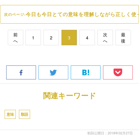
今日も今日とての意味を理解しながら正しく使
次のページ:
前
次
最
1
2
3
4
へ
へ
後
関連キーワード
意味
類語
初回公開日：2018年02月27日