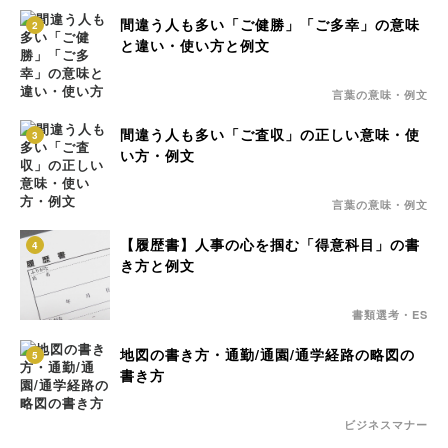
間違う人も多い「ご健勝」「ご多幸」の意味
2
と違い・使い方と例文
言葉の意味・例文
間違う人も多い「ご査収」の正しい意味・使
3
い方・例文
言葉の意味・例文
【履歴書】人事の心を掴む「得意科目」の書
4
き方と例文
書類選考・ES
地図の書き方・通勤/通園/通学経路の略図の
5
書き方
ビジネスマナー