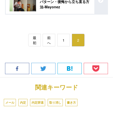
パターン・後悔から立ち直る方
法-Mayonez
最
前
1
2
初
へ
関連キーワード
メール
内定
内定辞退
取り消し
書き方