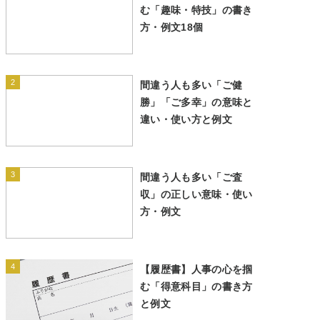
む「趣味・特技」の書き
方・例文18個
2
間違う人も多い「ご健
勝」「ご多幸」の意味と
違い・使い方と例文
3
間違う人も多い「ご査
収」の正しい意味・使い
方・例文
4
【履歴書】人事の心を掴
む「得意科目」の書き方
と例文