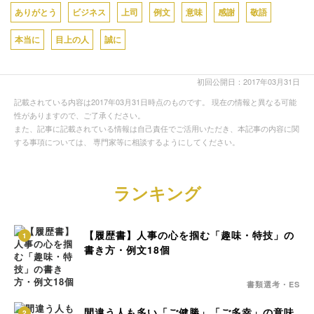
ありがとう
ビジネス
上司
例文
意味
感謝
敬語
本当に
目上の人
誠に
初回公開日：2017年03月31日
記載されている内容は2017年03月31日時点のものです。 現在の情報と異なる可能
性がありますので、ご了承ください。
また、記事に記載されている情報は自己責任でご活用いただき、本記事の内容に関
する事項については、 専門家等に相談するようにしてください。
ランキング
【履歴書】人事の心を掴む「趣味・特技」の
1
書き方・例文18個
書類選考・ES
間違う人も多い「ご健勝」「ご多幸」の意味
2