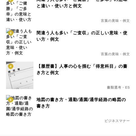
と違い・使い方と例文
言葉の意味・例文
間違う人も多い「ご査収」の正しい意味・使
3
い方・例文
言葉の意味・例文
【履歴書】人事の心を掴む「得意科目」の書
4
き方と例文
書類選考・ES
地図の書き方・通勤/通園/通学経路の略図の
5
書き方
ビジネスマナー