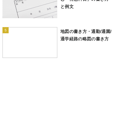
と例文
5
地図の書き方・通勤/通園/
通学経路の略図の書き方