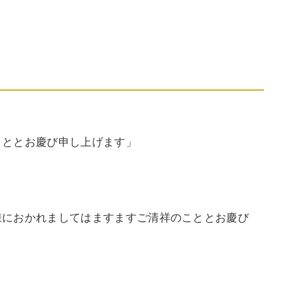
こととお慶び申し上げます」
様におかれましてはますますご清祥のこととお慶び