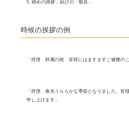
5. 締めの挨拶、結びの「敬具」
時候の挨拶の例
「拝啓　秋麗の候　皆様にはますますご健勝の
「拝啓　春光うららかな季節となりました。皆
申し上げます」