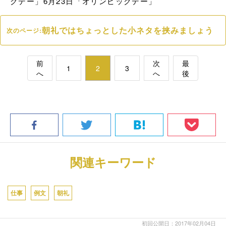
グデー」6月23日「オリンピックデー」
朝礼ではちょっとした小ネタを挟みましょう
次のページ:
前
次
最
1
2
3
へ
へ
後
関連キーワード
仕事
例文
朝礼
初回公開日：2017年02月04日