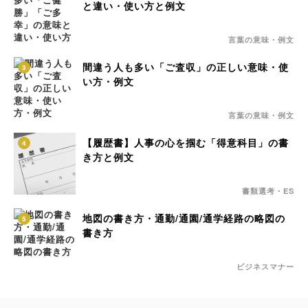
と違い・使い方と例文
言葉の意味・例文
間違う人も多い「ご査収」の正しい意味・使
3
い方・例文
言葉の意味・例文
【履歴書】人事の心を掴む「得意科目」の書
4
き方と例文
書類選考・ES
地図の書き方・通勤/通園/通学経路の略図の
5
書き方
ビジネスマナー