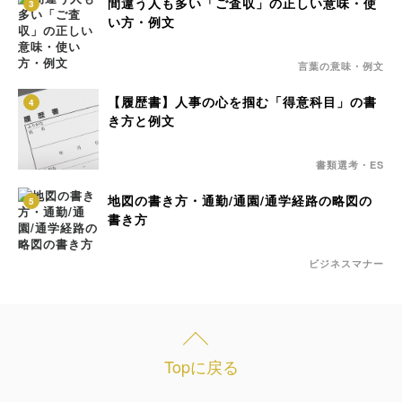
間違う人も多い「ご査収」の正しい意味・使
3
い方・例文
言葉の意味・例文
【履歴書】人事の心を掴む「得意科目」の書
4
き方と例文
書類選考・ES
地図の書き方・通勤/通園/通学経路の略図の
5
書き方
ビジネスマナー
Topに戻る