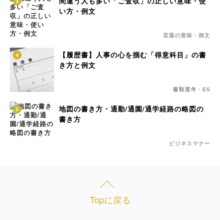
間違う人も多い「ご査収」の正しい意味・使
3
い方・例文
言葉の意味・例文
【履歴書】人事の心を掴む「得意科目」の書
4
き方と例文
書類選考・ES
地図の書き方・通勤/通園/通学経路の略図の
5
書き方
ビジネスマナー
Topに戻る