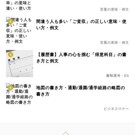
言葉の意味・例文
間違う人も多い「ご査収」の正しい意味・使
3
い方・例文
言葉の意味・例文
【履歴書】人事の心を掴む「得意科目」の書
4
き方と例文
書類選考・ES
地図の書き方・通勤/通園/通学経路の略図の
5
書き方
ビジネスマナー