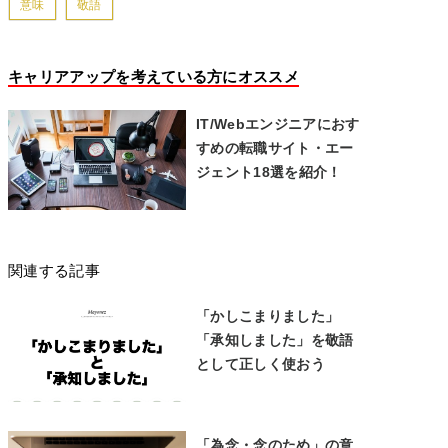
意味
敬語
キャリアアップを考えている方にオススメ
IT/Webエンジニアにおす
すめの転職サイト・エー
ジェント18選を紹介！
関連する記事
「かしこまりました」
「承知しました」を敬語
として正しく使おう
「為念・念のため」の意