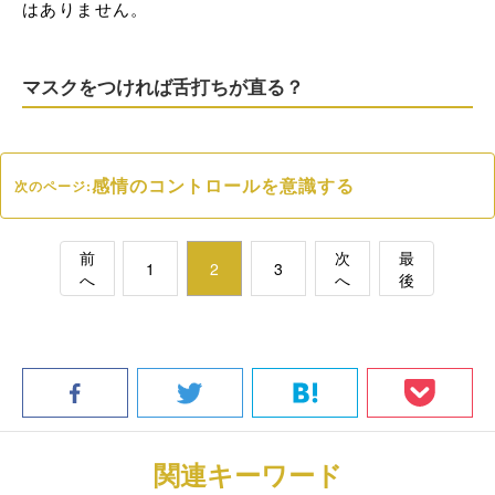
はありません。
マスクをつければ舌打ちが直る？
感情のコントロールを意識する
次のページ:
前
次
最
1
2
3
へ
へ
後
関連キーワード