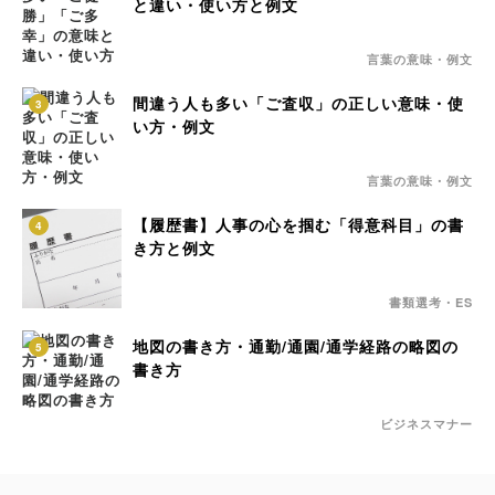
と違い・使い方と例文
言葉の意味・例文
間違う人も多い「ご査収」の正しい意味・使
3
い方・例文
言葉の意味・例文
【履歴書】人事の心を掴む「得意科目」の書
4
き方と例文
書類選考・ES
地図の書き方・通勤/通園/通学経路の略図の
5
書き方
ビジネスマナー