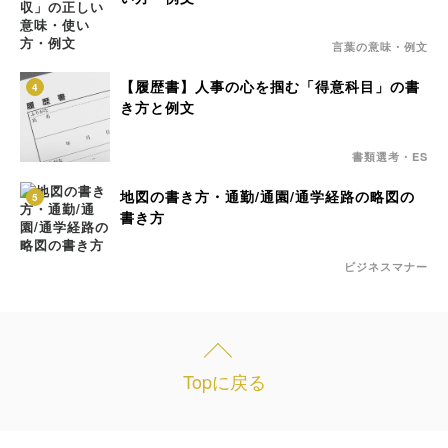
言葉の意味・例文
【履歴書】人事の心を掴む「得意科目」の書
4
き方と例文
書類選考・ES
地図の書き方・通勤/通園/通学経路の略図の
5
書き方
ビジネスマナー
Topに戻る