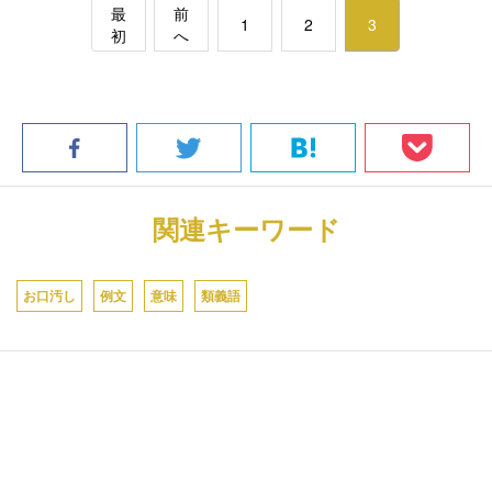
最
前
1
2
3
初
へ
関連キーワード
お口汚し
例文
意味
類義語