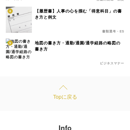
【履歴書】人事の心を掴む「得意科目」の書
4
き方と例文
書類選考・ES
地図の書き方・通勤/通園/通学経路の略図の
5
書き方
ビジネスマナー
Topに戻る
Info