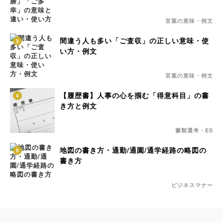
言葉の意味・例文
間違う人も多い「ご査収」の正しい意味・使
3
い方・例文
言葉の意味・例文
【履歴書】人事の心を掴む「得意科目」の書
4
き方と例文
書類選考・ES
地図の書き方・通勤/通園/通学経路の略図の
5
書き方
ビジネスマナー