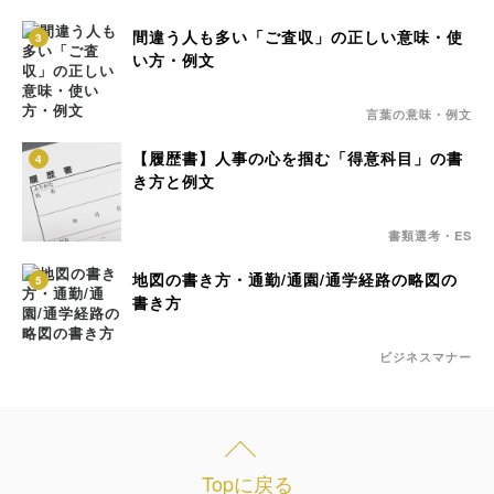
間違う人も多い「ご査収」の正しい意味・使
3
い方・例文
言葉の意味・例文
【履歴書】人事の心を掴む「得意科目」の書
4
き方と例文
書類選考・ES
地図の書き方・通勤/通園/通学経路の略図の
5
書き方
ビジネスマナー
Topに戻る