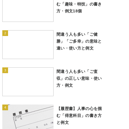
む「趣味・特技」の書き
方・例文18個
2
間違う人も多い「ご健
勝」「ご多幸」の意味と
違い・使い方と例文
3
間違う人も多い「ご査
収」の正しい意味・使い
方・例文
4
【履歴書】人事の心を掴
む「得意科目」の書き方
と例文