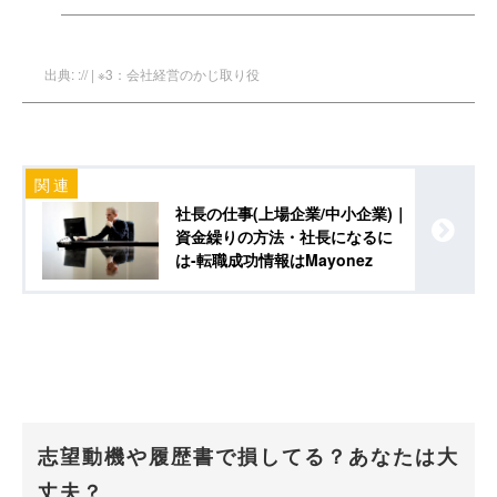
出典: :// | ※3：会社経営のかじ取り役
社長の仕事(上場企業/中小企業)｜
資金繰りの方法・社長になるに
は-転職成功情報はMayonez
志望動機や履歴書で損してる？あなたは大
丈夫？