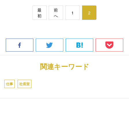
最
前
1
2
初
へ
関連キーワード
仕事
社長室