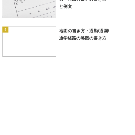
と例文
5
地図の書き方・通勤/通園/
通学経路の略図の書き方