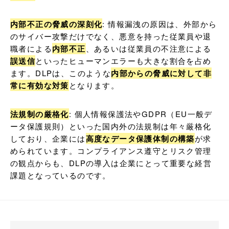
内部不正の脅威の深刻化
: 情報漏洩の原因は、外部から
のサイバー攻撃だけでなく、悪意を持った従業員や退
職者による
内部不正
、あるいは従業員の不注意による
誤送信
といったヒューマンエラーも大きな割合を占め
ます。DLPは、このような
内部からの脅威に対して非
常に有効な対策
となります。
法規制の厳格化
: 個人情報保護法やGDPR（EU一般デ
ータ保護規則）といった国内外の法規制は年々厳格化
しており、企業には
高度なデータ保護体制の構築
が求
められています。コンプライアンス遵守とリスク管理
の観点からも、DLPの導入は企業にとって重要な経営
課題となっているのです。