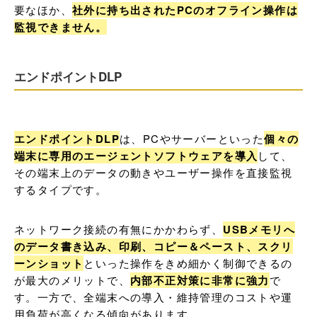
要なほか、
社外に持ち出されたPCのオフライン操作は
監視できません。
エンドポイントDLP
エンドポイントDLP
は、PCやサーバーといった
個々の
端末に専用のエージェントソフトウェアを導入
して、
その端末上のデータの動きやユーザー操作を直接監視
するタイプです。
ネットワーク接続の有無にかかわらず、
USBメモリへ
のデータ書き込み、印刷、コピー＆ペースト、スクリ
ーンショット
といった操作をきめ細かく制御できるの
が最大のメリットで、
内部不正対策に非常に強力
で
す。一方で、全端末への導入・維持管理のコストや運
用負荷が高くなる傾向があります。