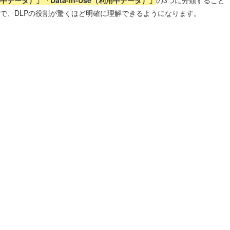
中データ）」
「Data-in-Use（利用中データ）」
の3つに分類すること
で、DLPの役割が驚くほど明確に理解できるようになります。