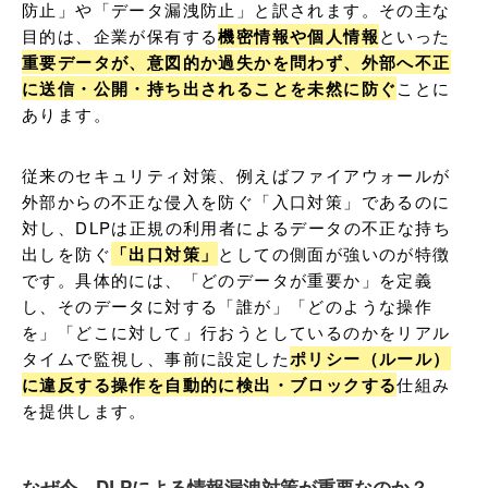
防止」や「データ漏洩防止」と訳されます。その主な
目的は、企業が保有する
機密情報や個人情報
といった
重要データが、意図的か過失かを問わず、外部へ不正
に送信・公開・持ち出されることを未然に防ぐ
ことに
あります。
従来のセキュリティ対策、例えばファイアウォールが
外部からの不正な侵入を防ぐ「入口対策」であるのに
対し、DLPは正規の利用者によるデータの不正な持ち
出しを防ぐ
「出口対策」
としての側面が強いのが特徴
です。具体的には、「どのデータが重要か」を定義
し、そのデータに対する「誰が」「どのような操作
を」「どこに対して」行おうとしているのかをリアル
タイムで監視し、事前に設定した
ポリシー（ルール）
に違反する操作を自動的に検出・ブロックする
仕組み
を提供します。
なぜ今、DLPによる情報漏洩対策が重要なのか？