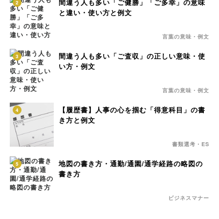
間違う人も多い「ご健勝」「ご多幸」の意味
2
と違い・使い方と例文
言葉の意味・例文
間違う人も多い「ご査収」の正しい意味・使
3
い方・例文
言葉の意味・例文
【履歴書】人事の心を掴む「得意科目」の書
4
き方と例文
書類選考・ES
地図の書き方・通勤/通園/通学経路の略図の
5
書き方
ビジネスマナー