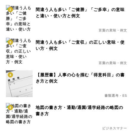
間違う人も多い「ご健勝」「ご多幸」の意味
2
と違い・使い方と例文
言葉の意味・例文
間違う人も多い「ご査収」の正しい意味・使
3
い方・例文
言葉の意味・例文
【履歴書】人事の心を掴む「得意科目」の書
4
き方と例文
書類選考・ES
地図の書き方・通勤/通園/通学経路の略図の
5
書き方
ビジネスマナー