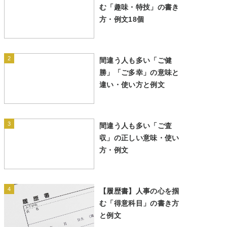
む「趣味・特技」の書き
方・例文18個
2
間違う人も多い「ご健
勝」「ご多幸」の意味と
違い・使い方と例文
3
間違う人も多い「ご査
収」の正しい意味・使い
方・例文
4
【履歴書】人事の心を掴
む「得意科目」の書き方
と例文