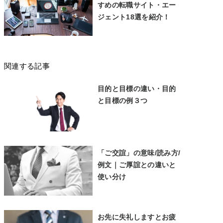
すめの転職サイト・エー
ジェント18選を紹介！
関連する記事
目的と目標の違い・目的
と目標の例３つ
「ご交誼」の意味/読み方/
例文｜ご厚誼との違いと
使い分け
お先に失礼しますとお疲