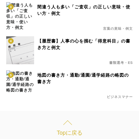
間違う人も多い「ご査収」の正しい意味・使
3
い方・例文
言葉の意味・例文
【履歴書】人事の心を掴む「得意科目」の書
4
き方と例文
書類選考・ES
地図の書き方・通勤/通園/通学経路の略図の
5
書き方
ビジネスマナー
Topに戻る