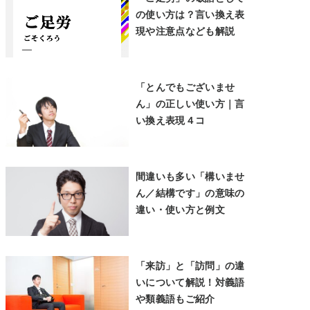
の使い方は？言い換え表
現や注意点なども解説
「とんでもございませ
ん」の正しい使い方｜言
い換え表現４コ
間違いも多い「構いませ
ん／結構です」の意味の
違い・使い方と例文
「来訪」と「訪問」の違
いについて解説！対義語
や類義語もご紹介