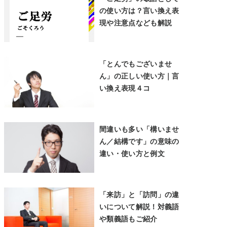
の使い方は？言い換え表
現や注意点なども解説
「とんでもございませ
ん」の正しい使い方｜言
い換え表現４コ
間違いも多い「構いませ
ん／結構です」の意味の
違い・使い方と例文
「来訪」と「訪問」の違
いについて解説！対義語
や類義語もご紹介