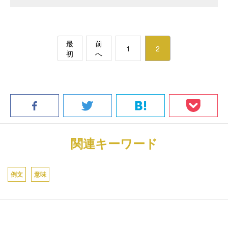
最
前
1
2
初
へ
関連キーワード
例文
意味