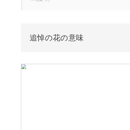
出典: :// |
追悼の花の意味