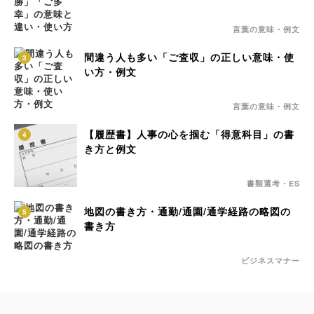
言葉の意味・例文
間違う人も多い「ご査収」の正しい意味・使
3
い方・例文
言葉の意味・例文
【履歴書】人事の心を掴む「得意科目」の書
4
き方と例文
書類選考・ES
地図の書き方・通勤/通園/通学経路の略図の
5
書き方
ビジネスマナー