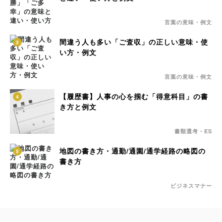
言葉の意味・例文
間違う人も多い「ご査収」の正しい意味・使
3
い方・例文
言葉の意味・例文
【履歴書】人事の心を掴む「得意科目」の書
4
き方と例文
書類選考・ES
地図の書き方・通勤/通園/通学経路の略図の
5
書き方
ビジネスマナー