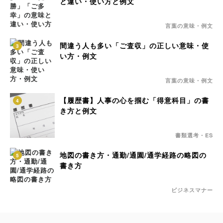
と違い・使い方と例文
言葉の意味・例文
間違う人も多い「ご査収」の正しい意味・使
3
い方・例文
言葉の意味・例文
【履歴書】人事の心を掴む「得意科目」の書
4
き方と例文
書類選考・ES
地図の書き方・通勤/通園/通学経路の略図の
5
書き方
ビジネスマナー