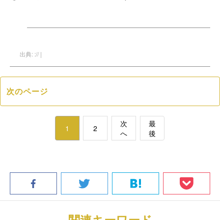
出典: :// |
次のページ
次
最
1
2
へ
後
関連キーワード