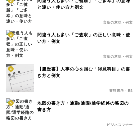
間違う人も多い「ご健勝」「ご多幸」の意味
2
と違い・使い方と例文
言葉の意味・例文
間違う人も多い「ご査収」の正しい意味・使
3
い方・例文
言葉の意味・例文
【履歴書】人事の心を掴む「得意科目」の書
4
き方と例文
書類選考・ES
地図の書き方・通勤/通園/通学経路の略図の
5
書き方
ビジネスマナー